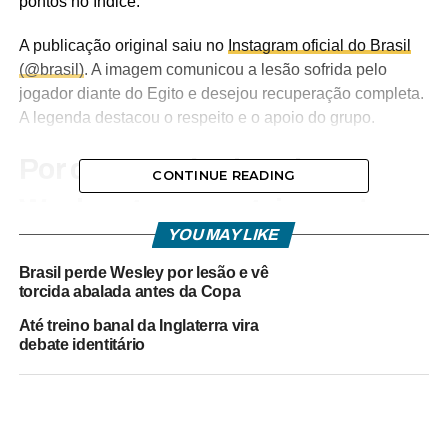
pontos no índice.
A publicação original saiu no
Instagram oficial do Brasil
(@brasil)
. A imagem comunicou a lesão sofrida pelo
jogador diante do Egito e desejou recuperação completa.
A legenda destacou o respeito e o apoio do grupo.
Por que o anúncio sobre
CONTINUE READING
Wesley gerou engajamento
YOU MAY LIKE
recorde?
Brasil perde Wesley por lesão e vê
O tom predominante nos comentários foi de solidariedade
torcida abalada antes da Copa
e tristeza, com críticas pontuais. Usuários manifestaram
Até treino banal da Inglaterra vira
apoio direto ao atleta e questionaram aspectos da
debate identitário
preparação física dos jogadores brasileiros.
Entre as mensagens registradas estão: “O cair do homem
é o levantar de Deus”, “Força, cabeça de gelo, vai voltar