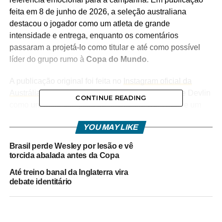
feita em 8 de junho de 2026, a seleção australiana
destacou o jogador como um atleta de grande
intensidade e entrega, enquanto os comentários
passaram a projetá-lo como titular e até como possível
líder do grupo rumo à
Copa do Mundo
.
A publicação original foi feita no
Instagram oficial da
Austrália (@socceroos)
. No post, a legenda define Devlin
CONTINUE READING
como um meio-campista de “incredible work rate” e um
jogador que “is always going to give his all”, em um perfil
YOU MAY LIKE
da série de dossiês da equipe para o Mundial.
Brasil perde Wesley por lesão e vê
A midfielder with an
torcida abalada antes da Copa
incredible work rate,
Até treino banal da Inglaterra vira
debate identitário
and an all-round top
bloke, who is always