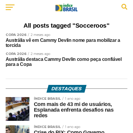
All posts tagged "Socceroos"
COPA 2026
2 meses ago
Austrália vê em Cammy Devlin nome para mobilizar a
torcida
COPA 2026
2 meses ago
Austrália destaca Cammy Devlin como peça confiável
para a Copa
DESTAQUES
ÍNDICE BRASIL
1 ano ago
Com mais de 43 mi de usuários,
Esplanada enfrenta desafios nas
redes
ÍNDICE BRASIL
1 ano ago
Crise do PIX: Como Governo