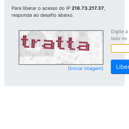
Para liberar o acesso
do IP
216.73.217.37
,
responda ao desafio abaixo.
Digite 
lado no
[trocar imagem]