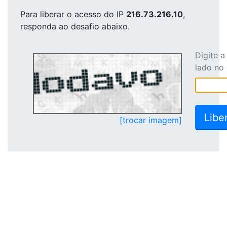
Para liberar o acesso
do IP
216.73.216.10
,
responda ao desafio abaixo.
Digite 
lado no
[trocar imagem]