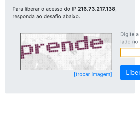
Para liberar o acesso
do IP
216.73.217.138
,
responda ao desafio abaixo.
Digite 
lado no
[trocar imagem]