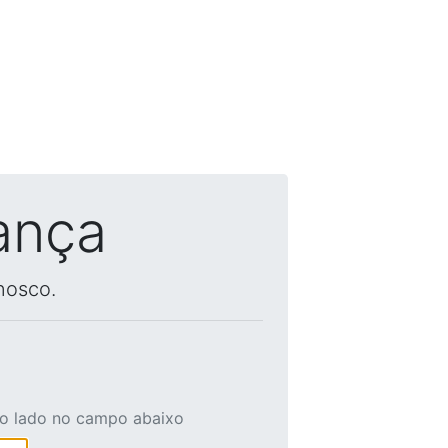
ança
nosco.
ao lado no campo abaixo