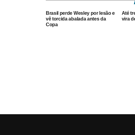
Brasil perde Wesley por lesão e
Até tr
vê torcida abalada antes da
vira d
Copa