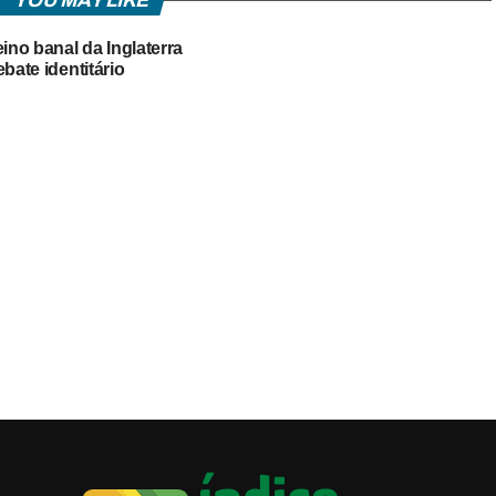
YOU MAY LIKE
eino banal da Inglaterra
ebate identitário