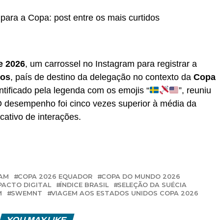
ara a Copa: post entre os mais curtidos
e 2026
, um carrossel no Instagram para registrar a
dos
, país de destino da delegação no contexto da
Copa
ntificado pela legenda com os emojis “
”, reuniu
O desempenho foi cinco vezes superior à média da
cativo de interações.
RAM
COPA 2026 EQUADOR
COPA DO MUNDO 2026
PACTO DIGITAL
ÍNDICE BRASIL
SELEÇÃO DA SUÉCIA
M
SWEMNT
VIAGEM AOS ESTADOS UNIDOS COPA 2026