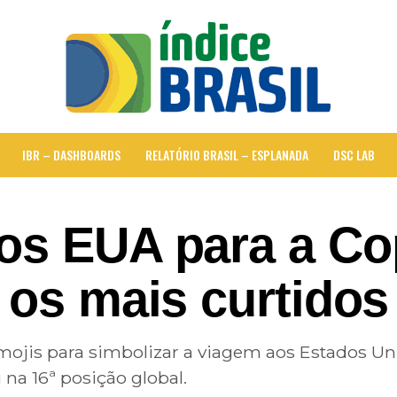
IBR – DASHBOARDS
RELATÓRIO BRASIL – ESPLANADA
DSC LAB
os EUA para a Co
 os mais curtidos
mojis para simbolizar a viagem aos Estados U
u na 16ª posição global.