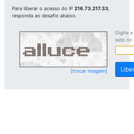
Para liberar o acesso
do IP
216.73.217.33
,
responda ao desafio abaixo.
Digite 
lado no
[trocar imagem]