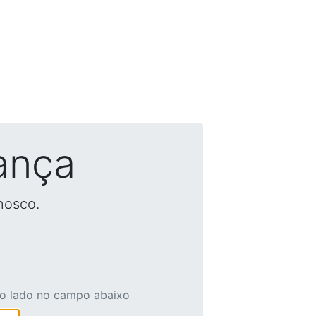
ança
nosco.
ao lado no campo abaixo