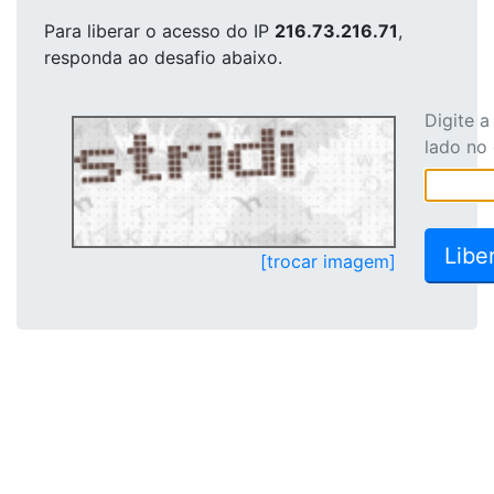
Para liberar o acesso
do IP
216.73.216.71
,
responda ao desafio abaixo.
Digite 
lado no
[trocar imagem]