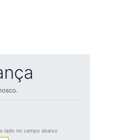
ança
nosco.
ao lado no campo abaixo