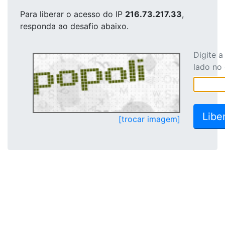
Para liberar o acesso
do IP
216.73.217.33
,
responda ao desafio abaixo.
Digite 
lado no
[trocar imagem]