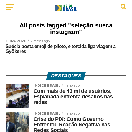
All posts tagged "seleção sueca
instagram"
COPA 2026
2 meses ago
Suécia posta emoji de piloto, e torcida liga viagem a
Gyökeres
DESTAQUES
ÍNDICE BRASIL
1 ano ago
Com mais de 43 mi de usuários,
Esplanada enfrenta desafios nas
redes
ÍNDICE BRASIL
1 ano ago
Crise do PIX: Como Governo
Enfrentou Reação Negativa nas
Redes Sociais