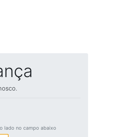
ança
nosco.
ao lado no campo abaixo