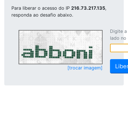
Para liberar o acesso
do IP
216.73.217.135
,
responda ao desafio abaixo.
Digite 
lado no
[trocar imagem]