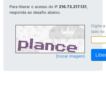
Para liberar o acesso
do IP
216.73.217.131
,
responda ao desafio abaixo.
Digite 
lado no
[trocar imagem]