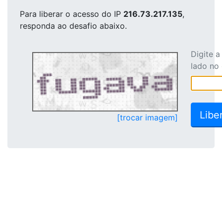
Para liberar o acesso
do IP
216.73.217.135
,
responda ao desafio abaixo.
Digite 
lado no
[trocar imagem]