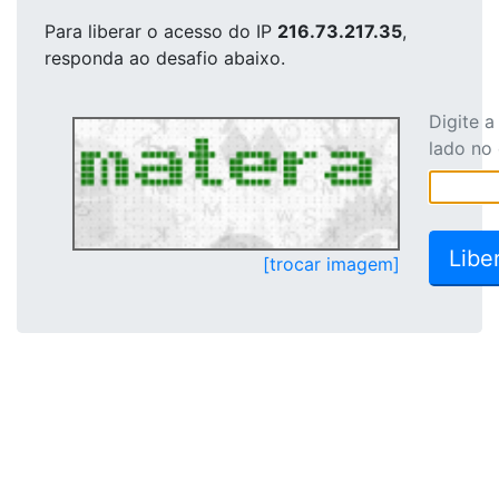
Para liberar o acesso
do IP
216.73.217.35
,
responda ao desafio abaixo.
Digite 
lado no
[trocar imagem]