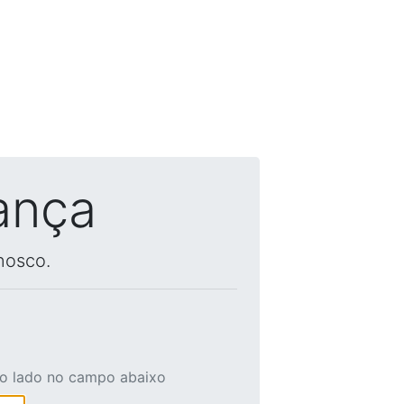
ança
nosco.
ao lado no campo abaixo