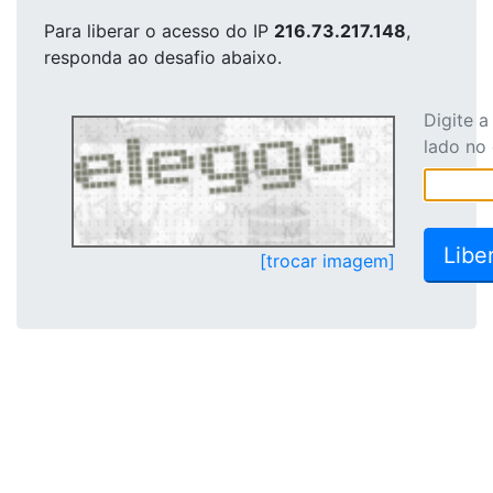
Para liberar o acesso
do IP
216.73.217.148
,
responda ao desafio abaixo.
Digite 
lado no
[trocar imagem]