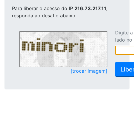
Para liberar o acesso
do IP
216.73.217.11
,
responda ao desafio abaixo.
Digite 
lado no
[trocar imagem]