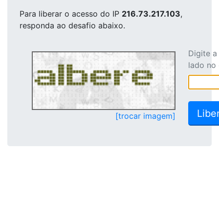
Para liberar o acesso
do IP
216.73.217.103
,
responda ao desafio abaixo.
Digite 
lado no
[trocar imagem]