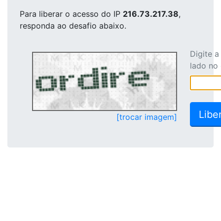
Para liberar o acesso
do IP
216.73.217.38
,
responda ao desafio abaixo.
Digite 
lado no
[trocar imagem]