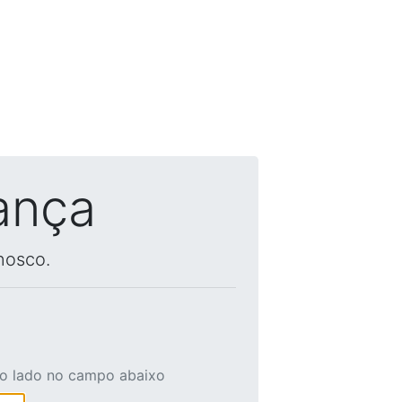
ança
nosco.
ao lado no campo abaixo