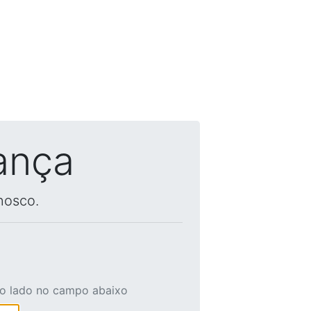
ança
nosco.
ao lado no campo abaixo