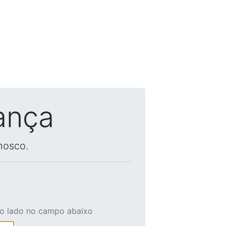
ança
nosco.
ao lado no campo abaixo