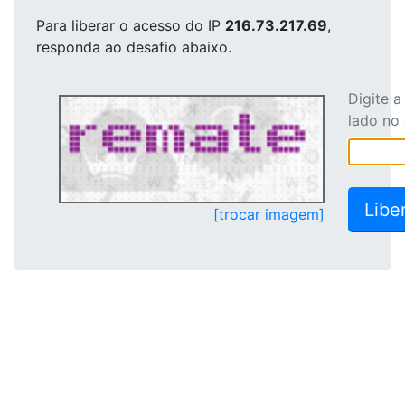
Para liberar o acesso
do IP
216.73.217.69
,
responda ao desafio abaixo.
Digite 
lado no
[trocar imagem]