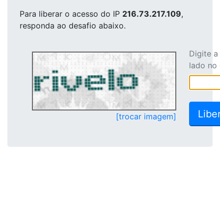
Para liberar o acesso
do IP
216.73.217.109
,
responda ao desafio abaixo.
Digite 
lado no
[trocar imagem]